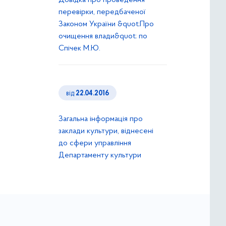
Довідка про проведення
перевірки, передбаченої
Законом України &quot;Про
очищення влади&quot; по
Спічек М.Ю.
від
22.04.2016
Загальна інформація про
заклади культури, віднесені
до сфери управління
Департаменту культури