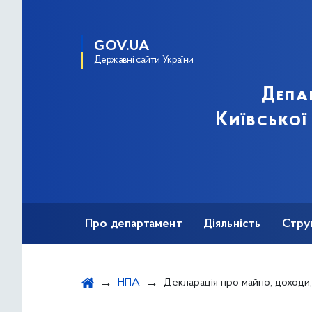
GOV.UA
Державні сайти України
Депа
Київської
Про департамент
Діяльність
Стру
Протидія корупції
НПА
Декларація про майно, доходи, витрати і зобов`язання фінансового характеру за 2014 рік Дуки Т.В. (крім відомостей, що в