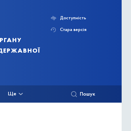
Доступність
Стара версія
ргану
 державної
Ще
Пошук