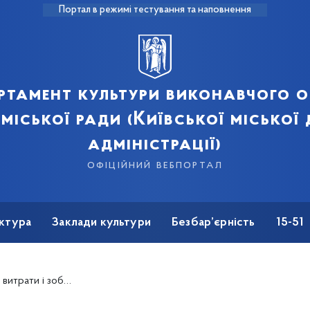
Портал в режимі тестування та наповнення
ртамент культури виконавчого о
 міської ради (Київської міської
адміністрації)
офіційний вебпортал
ктура
Заклади культури
Безбар’єрність
15-51
іднесені законом до інформації з обмеженим доступом)