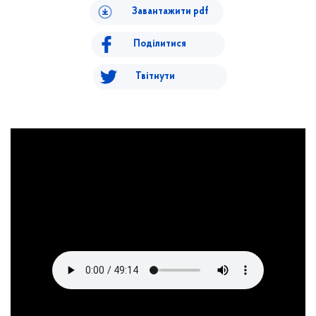
Завантажити pdf
Поділитися
Твітнути