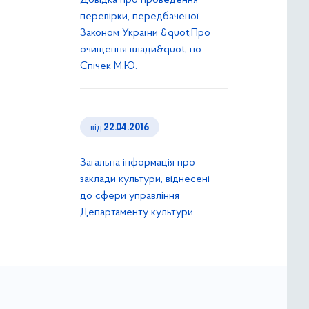
Довідка про проведення
перевірки, передбаченої
Законом України &quot;Про
очищення влади&quot; по
Спічек М.Ю.
від
22.04.2016
Загальна інформація про
заклади культури, віднесені
до сфери управління
Департаменту культури