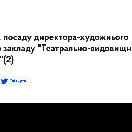
а посаду директора-художнього
о закладу "Театрально-видовищ
"(2)
Твітнути