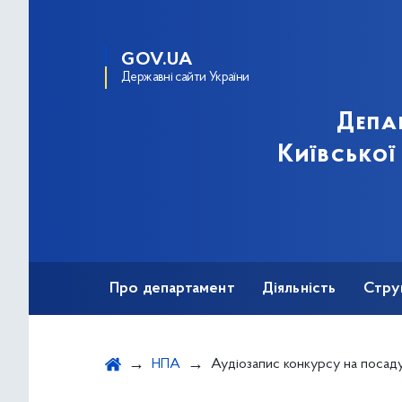
GOV.UA
Державні сайти України
Депа
Київської
Про департамент
Діяльність
Стру
Протидія корупції
НПА
Аудіозапис конкурсу на посаду директора-художнього керівника комунального закладу &quot;Театрально-видов