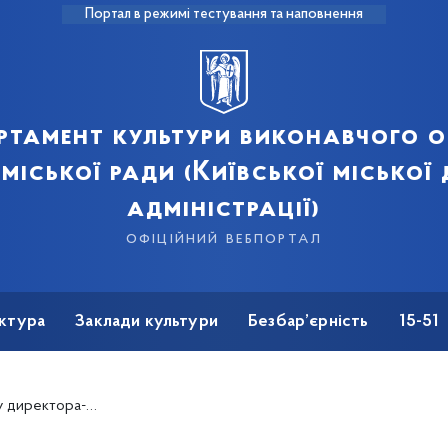
Портал в режимі тестування та наповнення
ртамент культури виконавчого о
 міської ради (Київської міської
адміністрації)
офіційний вебпортал
ктура
Заклади культури
Безбар’єрність
15-51
ищний заклад культури &quot;Актор&quot;(2)