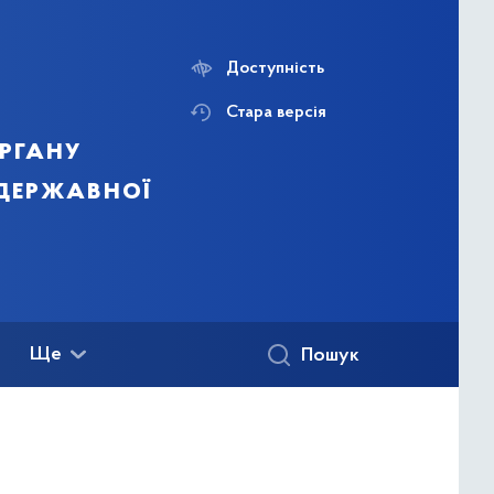
Доступність
Стара версія
ргану
 державної
Ще
Пошук