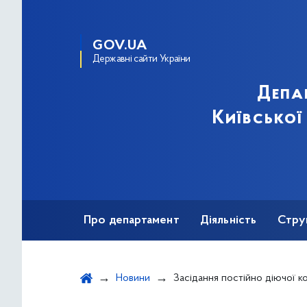
GOV.UA
Державні сайти України
Депа
Київської
Про департамент
Діяльність
Стру
Протидія корупції
Новини
Засідання постійно діючої ко