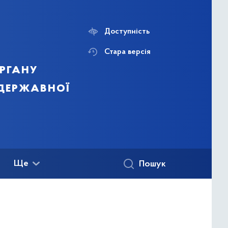
Доступність
Стара версія
ргану
 державної
Ще
Пошук