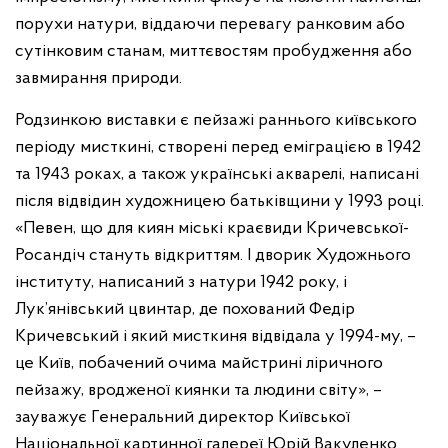
порухи натури, віддаючи перевагу ранковим або
сутінковим станам, миттєвостям пробудження або
завмирання природи.
Родзинкою виставки є пейзажі раннього київського
періоду мисткині, створені перед еміграцією в 1942
та 1943 роках, а також українські акварелі, написані
після відвідин художницею батьківщини у 1993 році.
«Певен, що для киян міські краєвиди Кричевської-
Росандіч стануть відкриттям. І дворик Художнього
інституту, написаний з натури 1942 року, і
Лук’янівський цвинтар, де похований Федір
Кричевський і який мисткиня відвідала у 1994-му, –
це Київ, побачений очима майстрині ліричного
пейзажу, вродженої киянки та людини світу», –
зауважує Генеральний директор Київської
Національної картинної галереї Юрій Вакуленко.