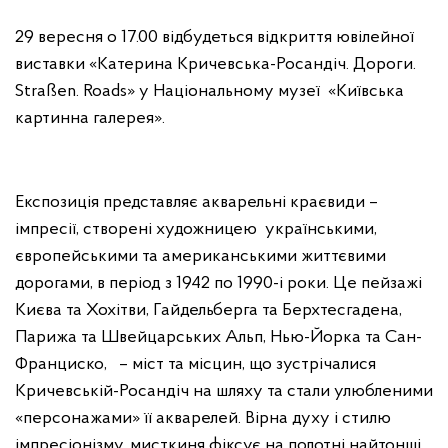
29 вересня о 17.00 відбудеться відкриття ювілейної
виставки «Катерина Кричевська-Росандіч. Дороги.
Straßen. Roads» у Національному музеї «Київська
картинна галерея».
Експозиція представляє акварельні краєвиди –
імпресії, створені художницею українськими,
європейськими та американськими життєвими
дорогами, в період з 1942 по 1990-і роки. Це пейзажі
Києва та Хохітви, Гайдельберга та Берхтесгадена,
Парижа та Швейцарських Альп, Нью-Йорка та Сан-
Франциско, – міст та місцин, що зустрічалися
Кричевській-Росандіч на шляху та стали улюбленими
«персонажами» її акварелей. Вірна духу і стилю
імпресіонізму, мисткиня фіксує на полотні найтонші