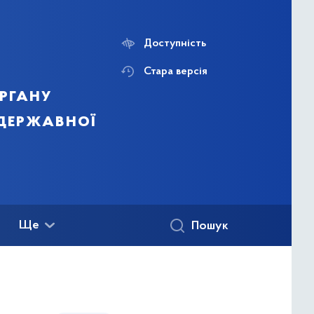
Доступність
Стара версія
ргану
 державної
Ще
Пошук