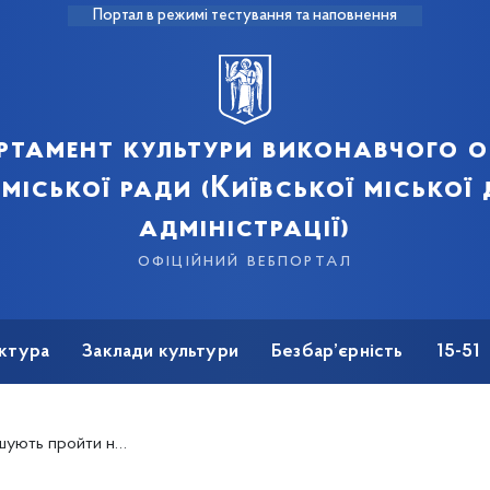
Портал в режимі тестування та наповнення
ртамент культури виконавчого о
 міської ради (Київської міської
адміністрації)
офіційний вебпортал
ктура
Заклади культури
Безбар’єрність
15-51
нального спротиву та цивільного захисту