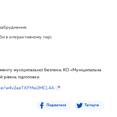
о забруднення;
ьби в інтерактивному тирі;
менту муніципальної безпеки, КО «Муніципальна
й рівень підготовки.
s.gle/w4v2aeTXFMw2MCL4A
.
Поділитися
Твітнути