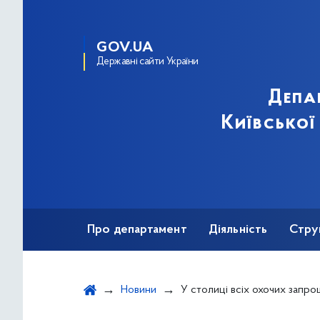
GOV.UA
Державні сайти України
Депа
Київської
Про департамент
Діяльність
Стру
Протидія корупції
Новини
У столиці всіх охочих запрошують пройти навчання з підготовки до націо