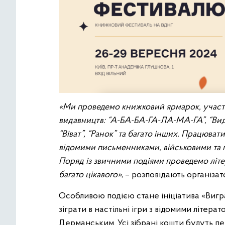
«
Ми проведемо книжковий ярмарок, участь
видавництв: “А-БА-БА-ГА-ЛА-МА-ГА”, “Вид
“Віват”, “Ранок” та багато інших. Працюват
відомими письменниками, військовими та 
Поряд із звичними подіями проведемо літер
багато цікавого
»
, – розповідають організ
Особливою подією стане ініціатива «Виг
зіграти в настільні ігри з відомими літе
Дерманським. Усі зібрані кошти будуть пе