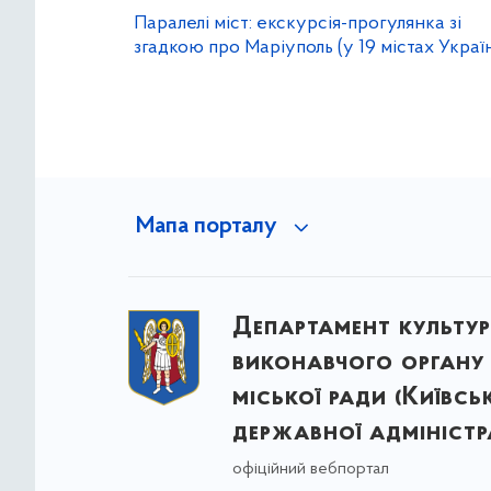
Паралелі міст: екскурсія-прогулянка зі
згадкою про Маріуполь (у 19 містах Украї
Мапа порталу
Департамент культу
виконавчого органу 
міської ради (Київсь
державної адміністра
офіційний вебпортал