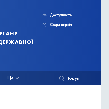
Доступність
Стара версія
ргану
 державної
Ще
Пошук