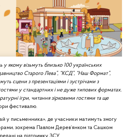
 у якому візьмуть близько 100 українських
авництво Старого Лева”, “КСД”, “Наш Формат”,
имуть сцени з презентаціями і зустрічами з
гостями у стандартних і не дуже типових форматах.
атурні ігри, читання зірковими гостями та ще
атори фестивалю.
рай у письменника», де учасники матимуть змогу
раторами, зокрема Павлом Дерев’янком та Сашком
редані на підтримку ЗСУ.