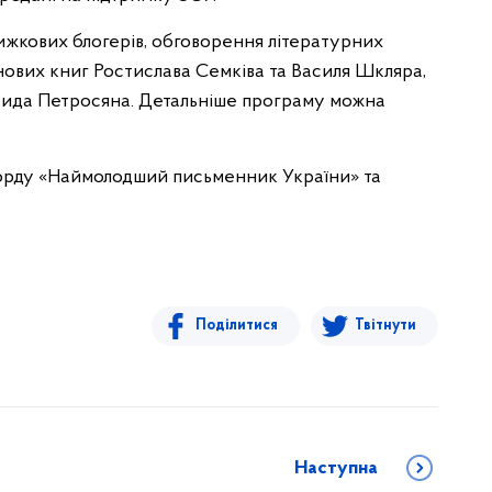
нижкових блогерів, обговорення літературних
ї нових книг Ростислава Семківа та Василя Шкляра,
авида Петросяна. Детальніше програму можна
орду «Наймолодший письменник України» та
Поділитися
Твітнути
Наступна