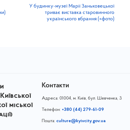
У будинку-музеї Марії Заньковецької
ни)
триває виставка старовинного
українського вбрання (+фото)
Контакти
ри
Київської
Адреса:
01004, м. Київ, бул. Шевченка, 3
кої міської
Телефон:
+380 (44) 279-61-09
ції)
Пошта:
culture@kyivcity.gov.ua