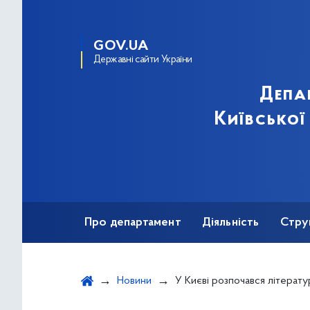
GOV.UA
Державні сайти України
Депа
Київської
Про департамент
Діяльність
Стру
Протидія корупції
Новини
У Києві розпочався літературний фести