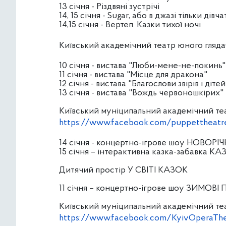
13 січня - Різдвяні зустрічі
14, 15 січня - Sugar, або в джазі тільки дівча
14,15 січня - Вертеп. Казки тихої ночі
Київський академічний театр юного гляда
10 січня - вистава "Люби-мене-не-покинь"
11 січня - вистава "Місце для дракона"
12 січня - вистава "Благослови звірів і дітей
13 січня - вистава "Вождь червоношкірих"
Київський муніципальний академічний теат
https://www.facebook.com/puppettheatr
14 січня - концертно-ігрове шоу НОВО
15 січня – інтерактивна казка-забавка
Дитячий простір У СВІТІ КАЗОК
11 січня – концертно-ігрове шоу ЗИМОВІ
Київський муніципальний академічний теат
https://www.facebook.com/KyivOperaTh