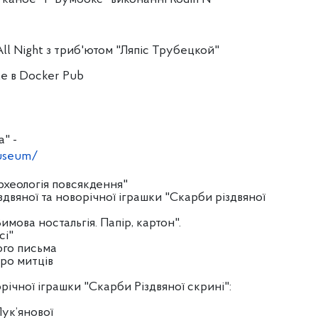
 All Night з триб'ютом "Ляпіс Трубецкой"
le в Docker Pub
" -
museum/
Археологія повсякдення"
іздвяної та новорічної іграшки "Скарби різдвяної
имова ностальгія. Папір, картон".
сі"
ого письма
про митців
річної іграшки "Скарби Різдвяної скрині":
Лук’янової