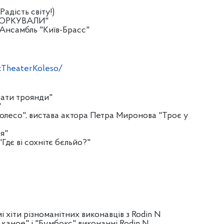
адість світу!)
ИБОРКУВАЛИ"
Ансамбль "Київ-Брасс"
cTheaterKoleso/
мати троянди"
"
"Колесо", вистава актора Петра Миронова "Троє у
ня"
 "Гдє ві сохнітє бєльйо?"
і хіти різноманітних виконавців з Rodin N
 в каное" і "Бумбокс" виконанні Rodin N