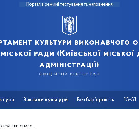
Портал в режимі тестування та наповнення
ртамент культури виконавчого о
 міської ради (Київської міської
адміністрації)
офіційний вебпортал
ктура
Заклади культури
Безбар’єрність
15-51
дій міста на наступний тиждень