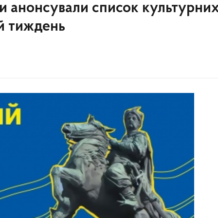
и анонсували список культурни
ий тиждень