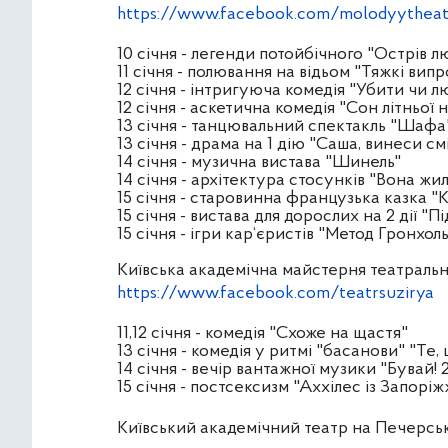
https://www.facebook.com/molodyytheat
10 січня - легенди потойбічного "Острів л
11 січня - полювання на відьом "Тяжкі вип
12 січня - інтригуюча комедія "Убити чи 
12 січня - аскетична комедія "Сон літньої н
13 січня - танцювальний спектакль "Шафа
13 січня - драма на 1 дію "Саша, винеси см
14 січня - музична вистава "Шинель"
14 січня - архітектура стосунків "Вона жи
15 січня - старовинна французька казка "
15 січня - вистава для дорослих на 2 дії "П
15 січня - ігри кар‘єристів "Метод Гронхол
Київська академічна майстерня театрально
https://www.facebook.com/teatrsuzirya
11,12 січня - комедія "Схоже на щастя"
13 січня - комедія у ритмі "басанови" "Т
14 січня - вечір вантажної музики "Бувай! 2
15 січня - постсексизм "Аххілес із Запоріж
Київський академічний театр на Печерсь