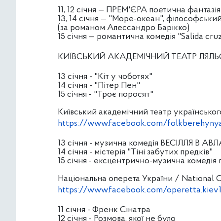
11, 12 січня — ПРЕМ'ЄРА поетична фантазі
13, 14 січня — "Море-океан", філософськ
(за романом Алессандро Барікко)
15 січня — романтична комедія "Salida cruz
КИЇВСЬКИЙ АКАДЕМІЧНИЙ ТЕАТР ЛЯЛЬ
13 січня - "Кіт у чоботях"
14 січня - "Пітер Пен"
15 січня - "Троє поросят"
Київський академічний театр українськог
https://www.facebook.com/folkberehyny
13 січня - музична комедія ВЕСІЛЛЯ В АВ
14 січня - містерія "Тіні забутих предків"
15 січня - ексцентрично-музична комеді
Національна оперета України / National O
https://www.facebook.com/operetta.kiev
11 січня - Френк Сінатра
12 січня - Розмова, якої не було