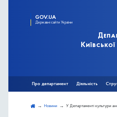
GOV.UA
Державні сайти України
Депа
Київської
Про департамент
Діяльність
Стру
Протидія корупції
Новини
У Департаменті культури анонсували список культурних по