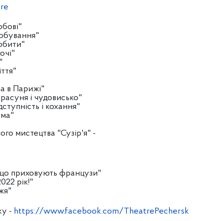
re
юбові"
робування"
любити"
очі"
"
іття"
ла в Парижі"
Красуня і чудовисько"
ідступність і кохання"
ьма"
го мистецтва "Сузір'я" -
е, що приховують французи"
022 рік!"
жя"
ку -
https://www.facebook.com/TheatrePechersk