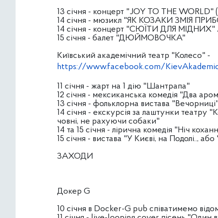
13 січня - концерт "JOY TO THE WORLD" (Р
14 січня - мюзикл "ЯК КОЗАКИ ЗМІЯ ПР
14 січня - концерт "СЮЇТИ ДЛЯ МІДНИХ" 
15 січня - балет "ДЮЙМОВОЧКА"
Київський академічний театр "Колесо" -
https://www.facebook.com/KievAkademi
11 січня - жарт на 1 дію "Шантрапа"
12 січня - мексиканська комедія "Два аро
13 січня - фольклорна вистава "Вечорниці
14 січня - екскурсія за лаштунки театру 
човні, не рахуючи собаки"
14 та 15 січня - лірична комедія "Ніч кохан
15 січня - вистава "У Києві, на Подолі.., або
ЗАХОДИ
Докер G
10 січня в Docker-G pub співатимемо відом
11 січня - live-looping cover пісень "Один