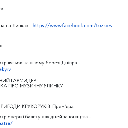
та
ча на Липках -
https://www.facebook.com/tuzkiev
"
р ляльок на лівому березі Дніпра -
ekyiv
РІЧНИЙ ГАРМИДЕР
 КАЗКА ПРО МУЗИЧНУ ЯЛИНКУ
 ПРИГОДИ КРУКОРУКІВ. Прем'єра.
р опери і балету для дітей та юнацтва -
eatre/