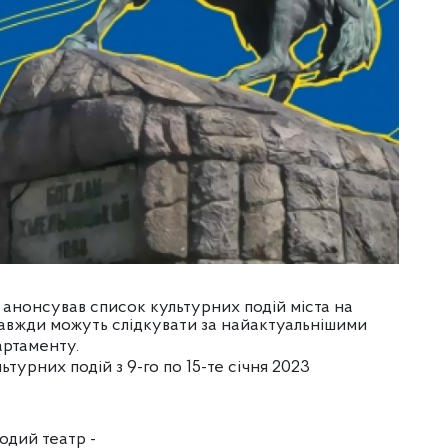
нонсував список культурних подій міста на
 завжди можуть слідкувати за найактуальнішими
ртаменту.
урних подій з 9-го по 15-те січня 2023
одий театр -