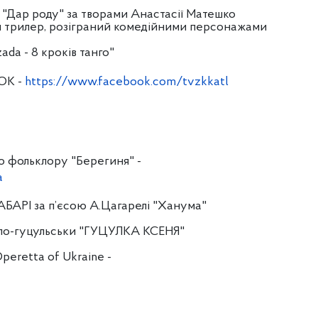
я "Дар роду" за творами Анастасії Матешко
ий трилер, розіграний комедійними персонажами
ada - 8 кроків танго"
ОК -
https://www.facebook.com/tvzkkatl
о фольклору "Берегиня" -
a
ЛАБАРІ за п’єсою А.Цагарелі "Ханума"
я по-гуцульськи "ГУЦУЛКА КСЕНЯ"
peretta of Ukraine -
1