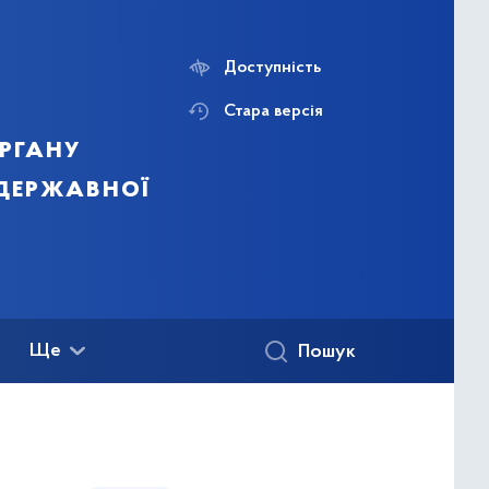
Доступність
Стара версія
ргану
 державної
Ще
Пошук