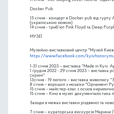
Docker Pub
13 січня - концерт в Docker pub від гурту
(українською мовою)
14 січня - триб'ют Pink Floyd та Deep Purp
МУЗЕЇ
Музейно-виставковий центр "Музей Києва
https://www.facebook.com/kyivhistory
1-31 січня 2023 – виставка "Made in Kyiv. 
1 грудня 2022 - 29 січня 2023 – виставка р
скрині"
13січня - 19 лютого – виставка живопису "З
8 січня – воркшоп з мозаїки "Орнамент Ру
15 січня – майстер-клас з основ кириличн
15 січня – Кіно в музеї: документалістика 
Заходи в межах виставки різдвяної та ново
7 січня – кураторська екскурсія Марини 