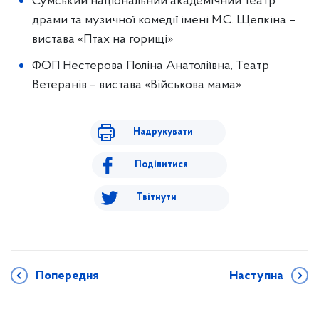
Сумський національний академічний театр
драми та музичної комедії імені М.С. Щепкіна –
вистава «Птах на горищі»
ФОП Нестерова Поліна Анатоліївна, Театр
Ветеранів – вистава «Військова мама»
Надрукувати
Поділитися
Твітнути
Попередня
Наступна