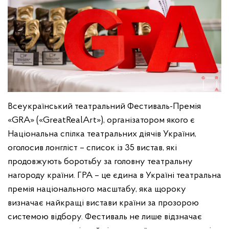
Всеукраїнський театральний Фестиваль-Премія
«GRA» («GreatRealArt»), організатором якого є
Національна спілка театральних діячів України,
оголосив лонгліст – список із 35 вистав, які
продовжують боротьбу за головну театральну
нагороду країни. ГРА – це єдина в Україні театральна
премія національного масштабу, яка щороку
визначає найкращі вистави країни за прозорою
системою відбору. Фестиваль не лише відзначає