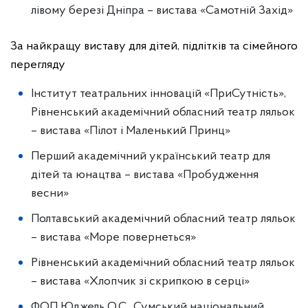
лівому березі Дніпра – вистава «Самотній Захід»
За найкращу виставу для дітей, підлітків та сімейного
перегляду
Інститут театральних інновацій «ПриСутність»,
Рівненський академічний обласний театр ляльок
– вистава «Пілот і Маленький Принц»
Перший академічний український театр для
дітей та юнацтва – вистава «Пробудження
весни»
Полтавський академічний обласний театр ляльок
– вистава «Море повернеться»
Рівненський академічний обласний театр ляльок
– вистава «Хлопчик зі скрипкою в серці»
ФОП Юджель О.С., Сумський національний