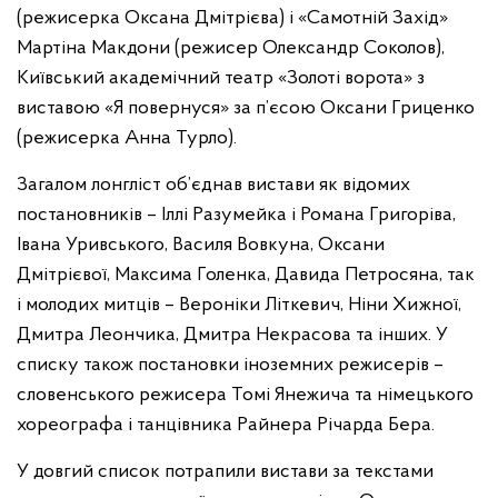
(режисерка Оксана Дмітрієва) і «Самотній Захід»
Мартіна Макдони (режисер Олександр Соколов),
Київський академічний театр «Золоті ворота» з
виставою «Я повернуся» за п’єсою Оксани Гриценко
(режисерка Анна Турло).
Загалом лонгліст об’єднав вистави як відомих
постановників – Іллі Разумейка і Романа Григоріва,
Івана Уривського, Василя Вовкуна, Оксани
Дмітрієвої, Максима Голенка, Давида Петросяна, так
і молодих митців – Вероніки Літкевич, Ніни Хижної,
Дмитра Леончика, Дмитра Некрасова та інших. У
списку також постановки іноземних режисерів –
словенського режисера Томі Янежича та німецького
хореографа і танцівника Райнера Річарда Бера.
У довгий список потрапили вистави за текстами