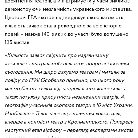
досягнення театрів, а й підтримує їх у часи викликів,
демонструючи незламність українського мистецтва.
Цьогоріч ГРА вкотре підтверджує свою вагомість:
кількість заявок стала рекордною за всю історію
премії – майже 140, з яких до участі було допущено
135 вистав.
«Кількість заявок свідчить про надзвичайну
активність театральної спільноти, попри всі виклики
сьогодення. Ми щиро дякуємо театрам і митцям за
довіру до ГРИ! Особливо приємно, що цього року
маємо багато заявок від танцювальних колективів, а
також потужну присутність незалежних театрів. А
географія учасників охоплює театри з 10 міст України.
Найбільше – 11 вистав – від столичних колективів,
вперше в лонглісті театр з Кропивницького. Попереду
наступний етап відбору – перегляд експертами вистав