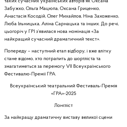
таких сучасних українських авторів як Оксана
Забужко, Ольга Мацюпа, Оксана Гриценко,
Анастасія Косодій, Олег Михайлов, Ніна Захоженко,
Люба Ільницька, Аліна Сарнацька та інших. До речі,
цьогоріч у ГРІ з’явилася нова номінація «За
найкращий сучасний драматичний текст».
Попереду – наступний етап відбору, і вже влітку
стане відомо, хто потрапить до шортліста та
змагатиметься за перемогу VII Всеукраїнського
Фестивалю-Премії ГРА.
Всеукраїнський театральний Фестиваль-Премія
«ГРА»-2025
Лонгліст
За найкращу драматичну виставу великої сцени