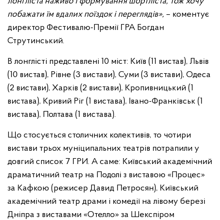
лонгліста наживо і формування шортліста, тож хочу
побажати їм вдалих поїздок і переглядів»,
– коментує
директор Фестивалю-Премії ГРА Богдан
Струтинський.
В лонглісті представлені 10 міст: Київ (11 вистав), Львів
(10 вистав), Рівне (3 вистави), Суми (3 вистави), Одеса
(2 вистави), Харків (2 вистави), Кропивницький (1
вистава), Кривий Ріг (1 вистава), Івано-Франківськ (1
вистава), Полтава (1 вистава).
Що стосується столичних колективів, то чотири
вистави трьох муніципальних театрів потрапили у
довгий список 7 ГРИ. А саме: Київський академічний
драматичний театр на Подолі з виставою «Процес»
за Кафкою (режисер Давид Петросян), Київський
академічний театр драми і комедії на лівому березі
Дніпра з виставами «Отелло» за Шекспіром