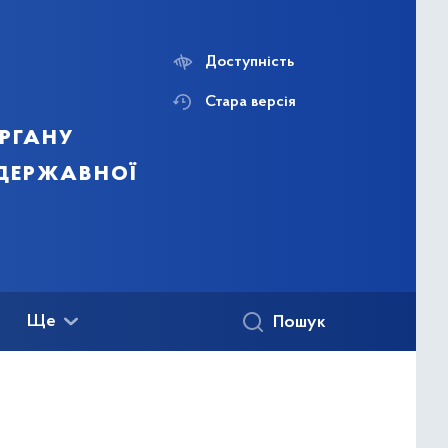
Доступність
Стара версія
ргану
 державної
Ще
Пошук