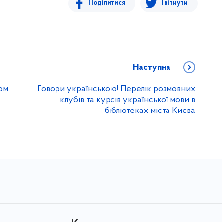
Поділитися
Твітнути
Наступна
йом
Говори українською! Перелік розмовних
клубів та курсів української мови в
бібліотеках міста Києва