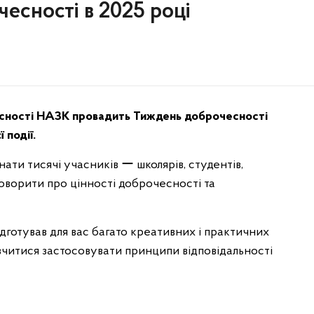
есності в 2025 році
есності НАЗК провадить Тиждень доброчесності
 події.
ати тисячі учасників ー школярів, студентів,
говорити про цінності доброчесності та
дготував для вас багато креативних і практичних
читися застосовувати принципи відповідальності