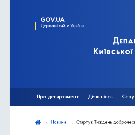
GOV.UA
Державні сайти України
Депа
Київської
Про департамент
Діяльність
Стру
Протидія корупції
Новини
Стартує Тиждень доброчесн