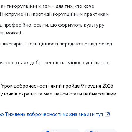
 антикорупційних тем – для тих, хто хоче
ві інструменти протидії корупційним практикам.
та професійної освіти, що формують культуру
д молоді.
 школярів – коли цінності передаються від молоді
 пояснюють, як доброчесність змінює суспільство,
Урок доброчесності, який пройде 9 грудня 2025
 куточків України та має шанси стати наймасовішим
про Тиждень доброчесності можна знайти тут