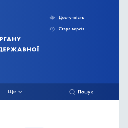
Доступність
Стара версія
ргану
 державної
Ще
Пошук