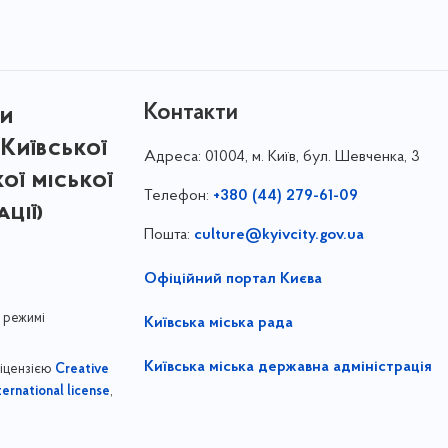
Контакти
ри
Київської
Адреса:
01004, м. Київ, бул. Шевченка, 3
кої міської
Телефон:
+380 (44) 279-61-09
ції)
Пошта:
culture@kyivcity.gov.ua
Офіційний портал Києва
 режимі
Київська міська рада
Київська міська державна адміністрація
ліцензією
Creative
,
ernational license