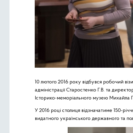
10 лютого 2016 року відбувся робочий візи
адміністрації Старостенко Г.В. та директ
Історико-меморіального музею Михайла 
У 2016 році столиця відзначатиме 150-річ
видатного українського державного та по