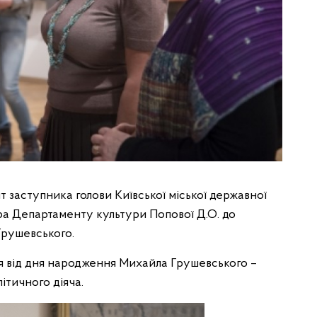
т заступника голови Київської міської державної
ора Департаменту культури Попової Д.О. до
Грушевського.
чя від дня народження Михайла Грушевського –
літичного діяча.