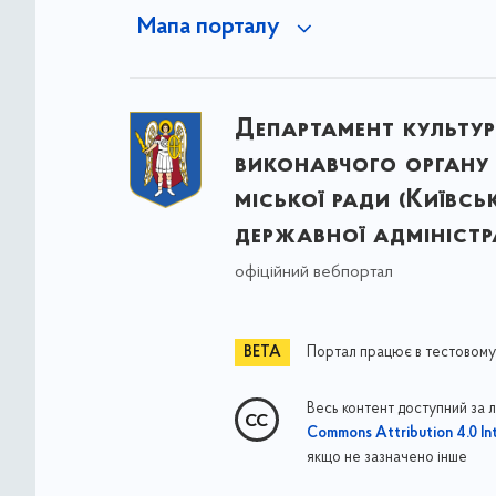
Мапа порталу
Департамент культу
виконавчого органу 
міської ради (Київсь
державної адміністра
офіційний вебпортал
Портал працює в тестовому
Весь контент доступний за 
Commons Attribution 4.0 Int
якщо не зазначено інше