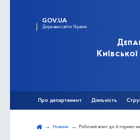
GOV.UA
Державні сайти України
Депа
Київської
Про департамент
Діяльність
Стру
Протидія корупції
Новини
Робочий візит до Історико-меморіального му