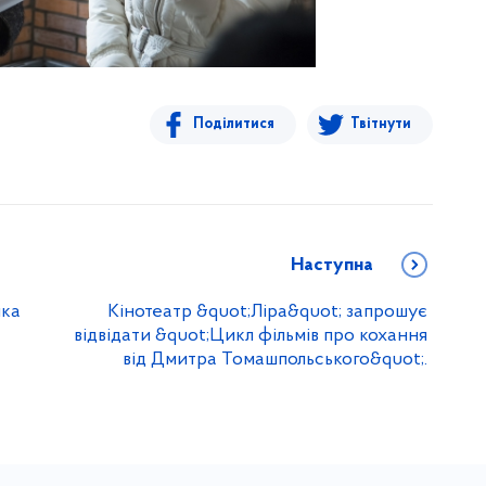
Поділитися
Твітнути
Наступна
лка
Кінотеатр &quot;Ліра&quot; запрошує
відвідати &quot;Цикл фільмів про кохання
від Дмитра Томашпольського&quot;.