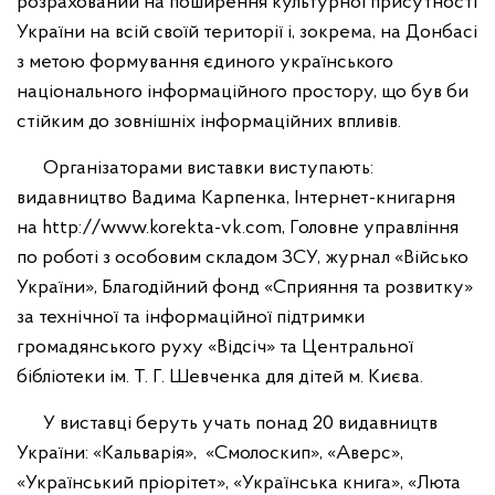
розрахований на поширення культурної присутності
України на всій своїй території і, зокрема, на Донбасі
з метою формування єдиного українського
національного інформаційного простору, що був би
стійким до зовнішніх інформаційних впливів.
Організаторами виставки виступають:
видавництво Вадима Карпенка, Інтернет-книгарня
на http://www.korekta-vk.com, Головне управління
по роботі з особовим складом ЗСУ, журнал «Військо
України», Благодійний фонд «Сприяння та розвитку»
за технічної та інформаційної підтримки
громадянського руху «Відсіч» та Центральної
бібліотеки ім. Т. Г. Шевченка для дітей м. Києва.
У виставці беруть учать понад 20 видавництв
України: «Кальварія», «Смолоскип», «Аверс»,
«Український пріорітет», «Українська книга», «Люта