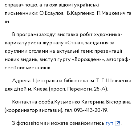
справа» тощо, а також відомі українські
письменники: О.Есаулов, В.Карпенко, П.Мацкевич та
ін.
В програмі заходу: виставка робіт художника-
карикатуриста журналу «Стіна»; засідання за
круглими столами на актуальні теми; презентації
нових видань, виступ гурту «Ворождень», автограф-
сесії письменників.
Адреса: Центральна бібліотека ім. Т. Г. Шевченка
для дітей м. Києва (просп. Перемоги, 25-А).
Контактна особа:Кузьменко Катерина Вікторівна
(координатор виставки), тел. 093-413-20-19.
З фотозвітом ви можете ознайомитись
тут
.