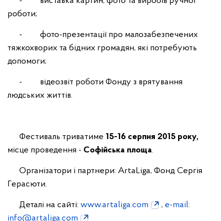
- виставка картин, фото та виробів ручної
роботи;
- фото-презентації про малозабезпечених
тяжкохворих та бідних громадян, які потребують
допомоги;
- відеозвіт роботи Фонду з врятування
людських життів.
Фестиваль триватиме
15-16 серпня 2015 року,
місце проведення -
Софійська площа
.
Організатори і партнери: ArtaLiga, Фонд Сергія
Герасюти.
Деталі на сайті:
www.artaliga.com
,
e-mail:
info@artaliga.com