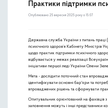
Практики підтримки пси
Опубліковано 25 вересня 2025 року о 15:07
Державна служба України з питань праці 
психічного здоров’я Кабінету Міністрів У
щодо практик підтримки психічного здоров
відбувається у межах реалізації Всеукраї
ініціативи першої леді України Олени Зеле
Мета - дослідити поточний стан впроваджен
ідентифікувати основні бар'єри та потреб
впроваджених рішень та сформувати прак
Опитувальник орієнтований на фахівців з
заповнення можуть і інші представники ко