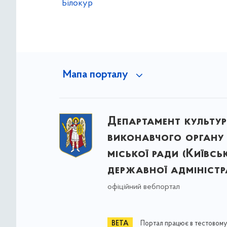
Білокур
Мапа порталу
Департамент культу
виконавчого органу 
міської ради (Київсь
державної адміністра
офіційний вебпортал
Портал працює в тестовому