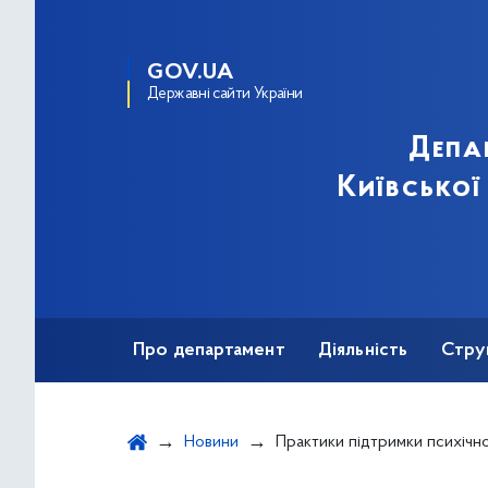
GOV.UA
Державні сайти України
Депа
Київської
Про департамент
Діяльність
Стру
Протидія корупції
Новини
Практики підтримки психічного з