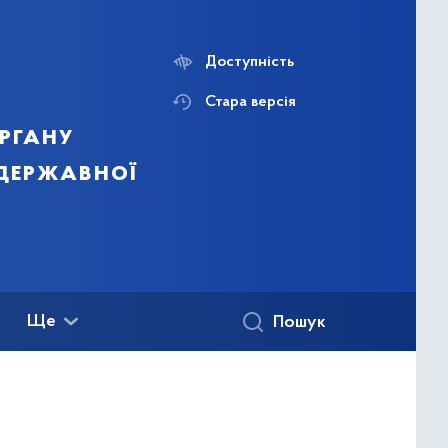
Доступність
Стара версія
ргану
 державної
Ще
Пошук