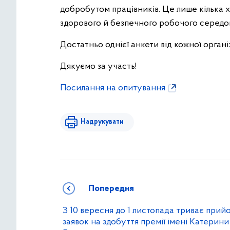
добробутом працівників. Це лише кілька х
здорового й безпечного робочого середов
Достатньо однієї анкети від кожної організ
Дякуємо за участь!
Посилання на опитування
Надрукувати
Попередня
З 10 вересня до 1 листопада триває прий
заявок на здобуття премії імені Катерини