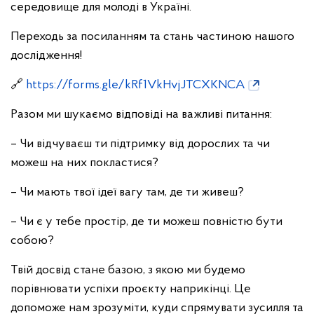
середовище для молоді в Україні.
Переходь за посиланням та стань частиною нашого
дослідження!
🔗
https://forms.gle/kRf1VkHvjJTCXKNCA
Разом ми шукаємо відповіді на важливі питання:
– Чи відчуваєш ти підтримку від дорослих та чи
можеш на них покластися?
– Чи мають твої ідеї вагу там, де ти живеш?
– Чи є у тебе простір, де ти можеш повністю бути
собою?
Твій досвід стане базою, з якою ми будемо
порівнювати успіхи проєкту наприкінці. Це
допоможе нам зрозуміти, куди спрямувати зусилля та