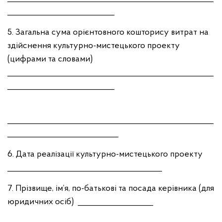
___________________________
5. Загальна сума орієнтовного кошторису витрат на
здійснення культурно-мистецького проекту
(цифрами та словами)
____________________________________________________
___________________________
____________________________________________________
____________________________
6. Дата реалізації культурно-мистецького проекту
_______________________________________
7. Прізвище, ім’я, по-батькові та посада керівника (для
юридичних осіб) ___________________