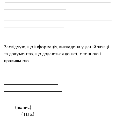
___________________________________________________
______________________________
____________________________________________________
_____________________________
Засвідчую, що інформація, викладена у даній заявці
та документах, що додаються до неї, є точною і
правильною.
__________________________
____________________________
(підпис)
( П.І.Б.)