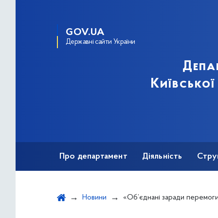
GOV.UA
Державні сайти України
Депа
Київської
Про департамент
Діяльність
Стру
Протидія корупції
Новини
«Об’єднані заради перемоги» - у Києві відбувся благодійний захід на