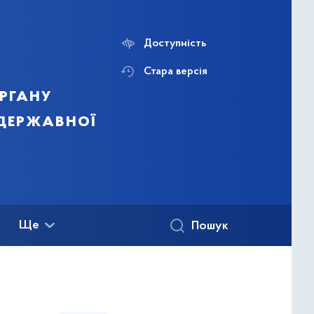
Доступність
Стара версія
ргану
 державної
Ще
Пошук