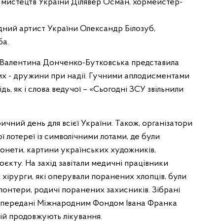
ч мистецтв України Ділявер Осман, хормейстер-
дний артист України Олександр Білозуб,
ба.
и Валентина Донченко-Бутковська представила
 них - дружини при надії. Гучними аплодисментами
ь, як і слова ведучої – «Сьогодні ЗСУ звільнили
ричний день для всієї України. Також, організатори
ї лотереї із символічними лотами, де були
монети, картини українських художників,
оєкту. На захід завітали медичні працівники
 хірурги, які оперували поранених хлопців, були
олонтери, родичі поранених захисників. Зібрані
ть передані Міжнародним Фондом Івана Франка
цій продовжують лікування.