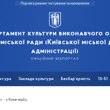
Портал в режимі тестування та наповнення
ртамент культури виконавчого о
 міської ради (Київської міської
адміністрації)
офіційний вебпортал
ктура
Заклади культури
Безбар’єрність
15-51
 підтримку поранених захисників України