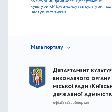
Культурний дайджест: Департамент
культури КМДА анонсував культурні поді
наступного тижня
Мапа порталу
Департамент культу
виконавчого органу 
міської ради (Київсь
державної адміністра
офіційний вебпортал