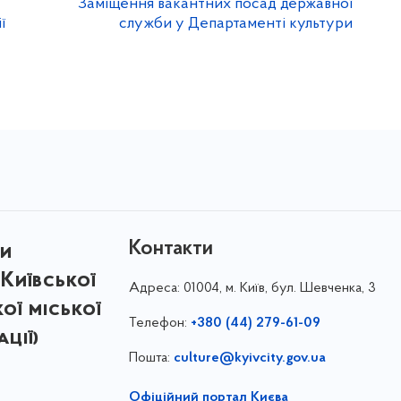
Заміщення вакантних посад державної
ї
служби у Департаменті культури
Контакти
ри
Київської
Адреса:
01004, м. Київ, бул. Шевченка, 3
кої міської
Телефон:
+380 (44) 279-61-09
ції)
Пошта:
culture@kyivcity.gov.ua
Офіційний портал Києва