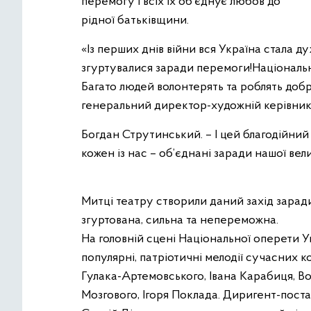
перемогу і всіх їх об’єднує любов до
рідної батьківщини.
«Із перших днів війни вся Україна стала д
згуртувалися заради перемоги!Національн
Багато людей волонтерять та роблять добр
генеральний директор-художній керівник
Богдан Струтинський. – І цей благодійний
кожен із нас – об’єднані заради нашої вел
Митці театру створили даний захід зарад
згуртована, сильна та непереможна.
На головній сцені Національної оперети У
популярні, патріотичні мелодії сучасних 
Гулака-Артемовського, Івана Карабиця, 
Мозгового, Ігоря Поклада. Диригент-пост