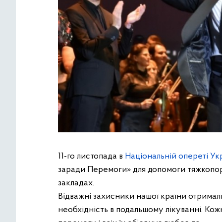
11-го листопада в
Національній опереті Ук
заради Перемоги» для допомоги тяжкопор
закладах.
Відважні захисники нашої країни отримали
необхідність в подальшому лікуванні. Кожн