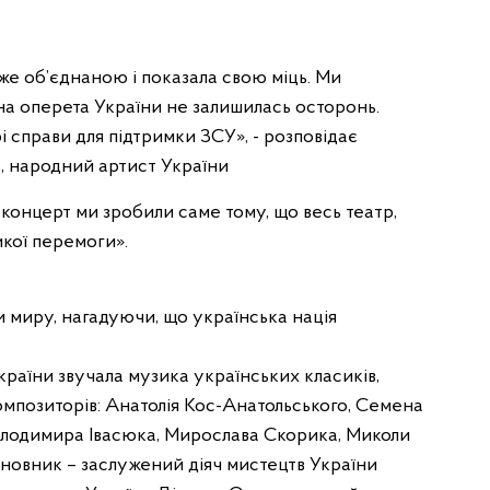
уже об’єднаною і показала свою міць. Ми
а оперета України не залишилась осторонь.
і справи для підтримки ЗСУ», - розповідає
, народний артист України
 концерт ми зробили саме тому, що весь театр,
икої перемоги».
и миру, нагадуючи, що українська нація
країни звучала музика українських класиків,
композиторів: Анатолія Кос-Анатольського, Семена
Володимира Івасюка, Мирослава Скорика, Миколи
ановник – заслужений діяч мистецтв України