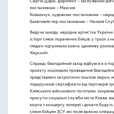
Сергій Дідок, диригент – заслужений дія
постановник – Максим
Ковальчук, художник-постановник – наро
балетмейстер-постановник – Наталія Ску
Ведуча заходу, народна артистка Україн
історії сімох поранених бійців, у трьох з
глядачі підтримали кожну щемливу розповід
Херсон!».
Справді, благодійний захід відбувся в істо
проєкту ініціювали проведення благодійно
представлені патріотичні поштові марки, 
подарункові сертифікати від партнерів пр
Київського військового госпіталю, зокрема
присутні соціальні служби міста Києва, в
кошти з концерту, лотереї і донати буду
сімом бійцям ЗСУ, які після важких опера