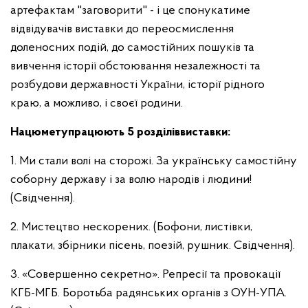
артефактам "заговорити" - і це спонукатиме
відвідувачів виставки до переосмислення
доленосних подій, до самостійних пошуків та
вивчення історії обстоювання незалежності та
розбудови державності України, історії рідного
краю, а можливо, і своєї родини.
На
цю
мету
працюють
5
розділів
виставки
:
1. Ми стали волі на сторожі. За українську самостійну
соборну державу і за волю народів і людини!
(Свідчення).
2. Мистецтво нескорених. (Бофони, листівки,
плакати, збірники пісень, поезій, рушник. Свідчення).
3. «Совершенно секретно». Репресії та провокації
КГБ-МГБ. Боротьба радянських органів з ОУН-УПА.