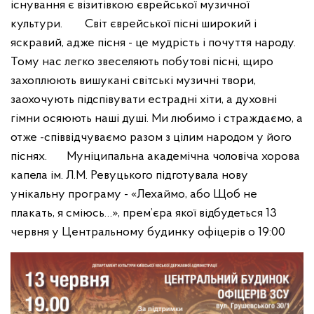
існування є візитівкою єврейської музичної
культури.
Світ єврейської пісні широкий і
яскравий, адже пісня - це мудрість і почуття народу.
Тому нас легко звеселяють побутові пісні, щиро
захоплюють вишукані світські музичні твори,
заохочують підспівувати естрадні хіти, а духовні
гімни осяюють наші душі. Ми любимо і страждаємо, а
отже -співвідчуваємо разом з цілим народом у його
піснях.
Муніципальна академічна чоловіча хорова
капела ім. Л.М. Ревуцького підготувала нову
унікальну програму - «Лехаймо, або Щоб не
плакать, я сміюсь…», прем’єра якої відбудеться 13
червня у Центральному будинку офіцерів о 19:00