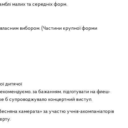
самблі малих та середніх форм.
а власним вибором. (Частини крупної форми
ої дитячої
рекомендуємо, за бажанням, підготувати на флеш-
, яке б супроводжувало концертний виступ.
Весняна камерата» за участю учнів-акомпаніаторів
ерту.