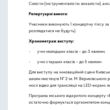
Солісти (інструменталісти, вокалісти), ан
Репертуарні вимоги:
Учасники виконують 1 концертну п’єсу з
розглядатися не будуть).
Хронометраж виступу:
- учні молодших класів – до 3 хвилин;
- учні старших класів – до 5 хвилин.
Для виступу на інноваційній сцені Київськ
школи мистецтв № 2 ім. М. Вериківського 
носії відео для трансляції на LED-екрані
Програма міського відкритого концерту «
остаточно формується оргкомітетом конц