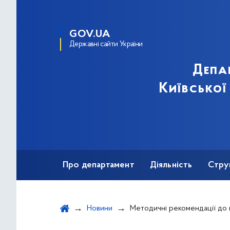
GOV.UA
Державні сайти України
Депа
Київської
Про департамент
Діяльність
Стру
Протидія корупції
Новини
Методичні рекомендації до проведення міського відкритого концерту «Весняна