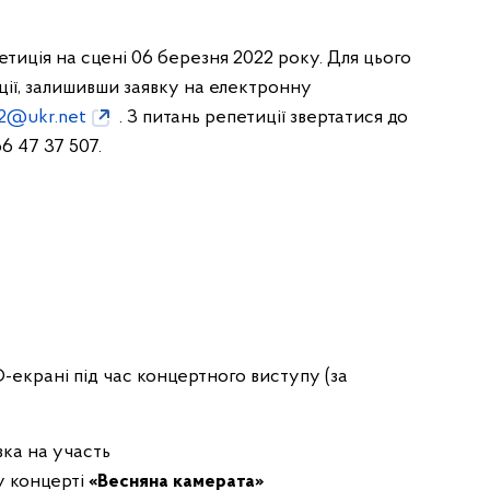
тиція на сцені 06 березня 2022 року. Для цього
ції, залишивши заявку на електронну
_2@ukr.net
. З питань репетиції звертатися до
6 47 37 507.
D-екрані під час концертного виступу (за
вка на участь
у концерті
«Весняна камерата»