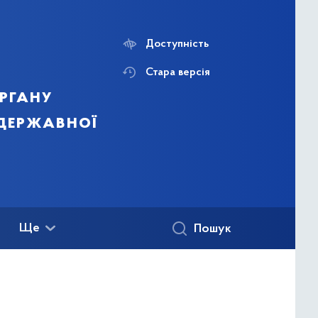
Доступність
Стара версія
ргану
 державної
Ще
Пошук