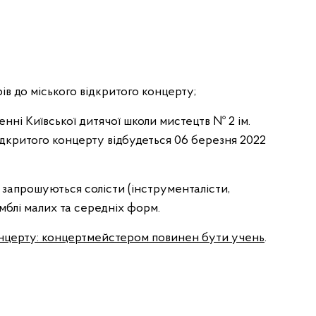
ів до міського відкритого концерту;
нні Київської дитячої школи мистецтв № 2 ім.
відкритого концерту відбудеться 06 березня 2022
 запрошуються солісти (інструменталісти,
амблі малих та середніх форм.
концерту: концертмейстером повинен бути учень
.