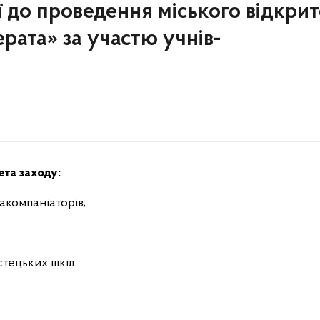
 до проведення міського відкрит
рата» за участю учнів-
та заходу:
акомпаніаторів;
тецьких шкіл.