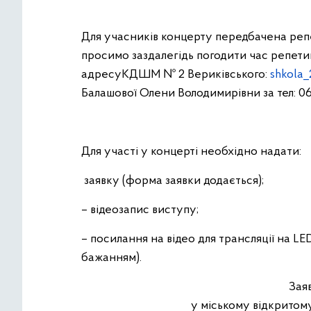
Для учасників концерту передбачена репе
просимо заздалегідь погодити час репети
адресуКДШМ № 2 Вериківського:
shkola
Балашової Олени Володимирівни за тел: 06
Для участі у концерті необхідно надати:
­ заявку (форма заявки додається);
– відеозапис виступу;
– посилання на відео для трансляції на LE
бажанням).
Зая
у міському відкритом