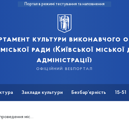
Портал в режимі тестування та наповнення
ртамент культури виконавчого о
 міської ради (Київської міської
адміністрації)
офіційний вебпортал
ктура
Заклади культури
Безбар’єрність
15-51
 камерата» за участю учнів-акомпаніаторів