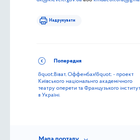
Надрукувати
Попередня
&quot;Віват, Оффенбах!&quot; - проект
Київського національнго академічного
театру оперети та Французького інститу
в Україні.
Мапа порталу