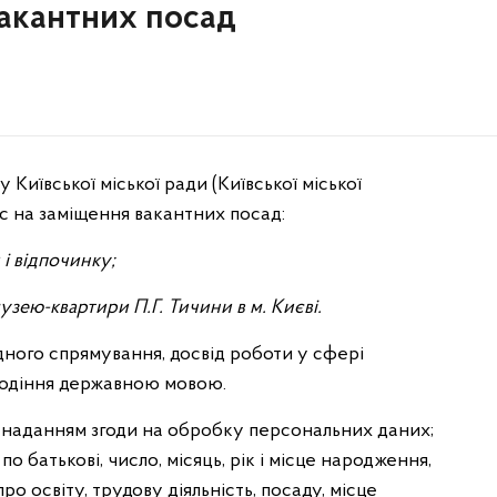
вакантних посад
Київської міської ради (Київської міської
рс на заміщення вакантних посад:
і відпочинку;
зею-квартири П.Г. Тичини в м. Києві.
ідного спрямування, досвід роботи у сфері
олодіння державною мовою.
з наданням згоди на обробку персональних даних;
 по батькові, число, місяць, рік і місце народження,
о освіту, трудову діяльність, посаду, місце