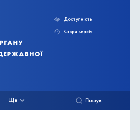
Доступність
Стара версія
ргану
 державної
Ще
Пошук