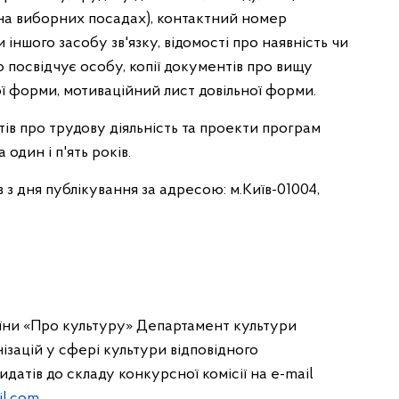
 на виборних посадах), контактний номер
іншого засобу зв'язку, відомості про наявність чи
о посвідчує особу, копії документів про вищу
ої форми, мотиваційний лист довільної форми.
ів про трудову діяльність та проекти програм
один і п'ять років.
з дня публікування за адресою: м.Київ-01004,
раїни «Про культуру» Департамент культури
ізацій у сфері культури відповідного
атів до складу конкурсної комісії на e-mail
l.com
.