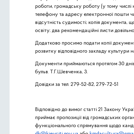
роботи, громадську роботу (у тому числі
телефону та адресу електронної пошти чи 
відсутність судимості; копія документа, щ
освіту; два рекомендаційні листи довільн
Додатково просимо подати копії документ
розвитку відповідного закладу культури на 
Документи приймаються протягом 30 днів 
бульв. Т.Г.Шевченка, 3.
Довідки за тел. 279-52-82, 279-72-51
Відповідно до вимог статті 21 Закону Ук
приймає пропозиції від громадських орган
функціонального спрямування щодо кандид
dk@kievciti.gov.ua
або
kmdacultura@gmai