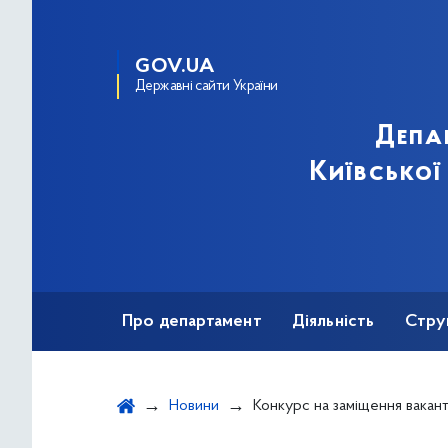
GOV.UA
Державні сайти України
Депа
Київської
Про департамент
Діяльність
Стру
Протидія корупції
Новини
Конкурс на заміщення вакан