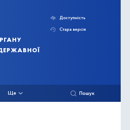
Доступність
Стара версія
ргану
 державної
Ще
Пошук