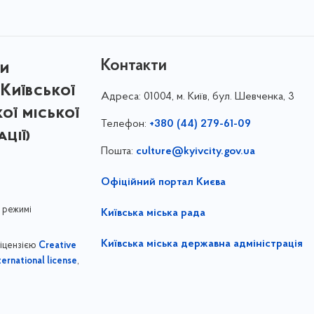
Контакти
ри
Київської
Адреса:
01004, м. Київ, бул. Шевченка, 3
кої міської
Телефон:
+380 (44) 279-61-09
ції)
Пошта:
culture@kyivcity.gov.ua
Офіційний портал Києва
 режимі
Київська міська рада
Київська міська державна адміністрація
ліцензією
Creative
,
ernational license