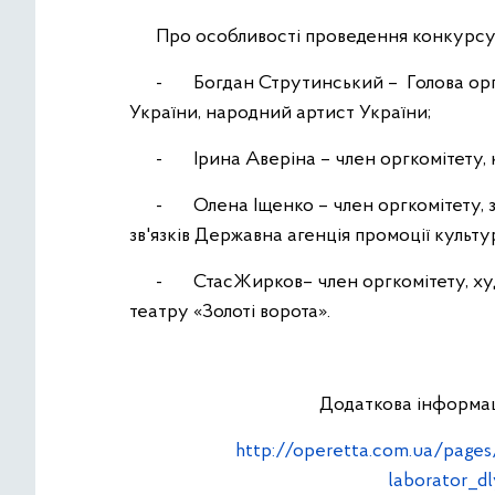
Про особливості проведення конкурсу т
- Богдан Струтинський – Голова оргком
України, народний артист України;
- Ірина Аверіна – член оргкомітету, 
- Олена Іщенко – член оргкомітету, за
зв'язків Державна агенція промоції культу
- СтасЖирков– член оргкомітету, худо
театру «Золоті ворота».
Додаткова інформація
http://operetta.com.ua/pages
laborator_d