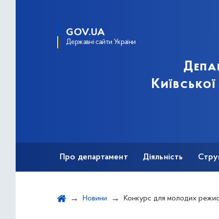
GOV.UA
Державні сайти України
Депа
Київської
Про департамент
Діяльність
Стру
Протидія корупції
Новини
Конкурс для молодих режис