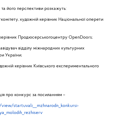
а його перспективи розкажуть:
ітету, художній керівник Національної оперети
керівник Продюсерськогоцентру OpenDoors;
відувач відділу міжнародних культурних
ри України;
жній керівник Київського експериментального
 про конкурс за посиланням –
/view/startuvali__mzhnarodn_konkursi-
lya_molodih_rezhiserv