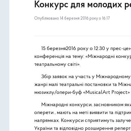
Конкурс для молодих р
Опубліковано 14 березня 2016 року о 16:17
15 березня2016 року о 12.30 у прес-цент
конференція на тему: «Міжнародні конкур
театральному світі».
Збір заявок на участь у Міжнародному 
жанрі малі театральні постановки та Між
мюзиклу/опери-буф «MusicalArt Project» 
Міжнародні конкурси, засновником яких
оперети , мають на меті виявити та підтр
напрямках. Конкурси сприятимуть залуче
України та відповідно розширення реперт