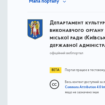
Мапа порталу
Департамент культу
виконавчого органу 
міської ради (Київсь
державної адміністра
офіційний вебпортал
Портал працює в тестовому
Весь контент доступний за 
Commons Attribution 4.0 Int
якщо не зазначено інше