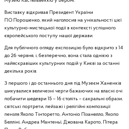
Музею Кастельвеккіо у Вероні.
Виставку відкривав Президент України
П.О.Порошенко, який наголосив на унікальності цієї
культурно-мистецької події в контексті успішного
європейського поступу нашої держави.
Для публічного огляду експозицію було відкрито з 14
до 26 червня, і, безперечно, вона стала однією з
найяскравіших культурних подій у Києві за останні
декілька років.
З першого і до останнього дня під Музеєм Ханенків
шикувалися величезні черги бажаючих на власні очі
побачити шедеври 15 – 16 століть – сакральні образи,
світські портрети, пейзажі і релігійні композиції
пензля Якопо Тінторетто, Антоніо Пізанелло, Якопо
Белліні, Андреа Мантеньї, Джована Карото, Пітера