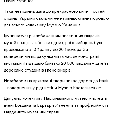
Пауля Рубенса…
Така невтолима жага до прекрасного киян і гостей
столиці України стала чи не найвищою винагородою
для всього колективу Музею Ханенків.
Ідучи назустріч побажанням численних глядачів,
музей працював без вихідних, робочий день було
продовжено з 10-ї ранку до 20-ї вечора. За
попередніми підрахунками за час демонстрації
виставки її відвідало близько 20 000 глядачів – дітей і
дорослих, студентів і пенсіонерів.
Незабаром на врятовані твори чекає дорога до Італії
– повернення у рідні стіни Музею Кастельвеккіо.
Дякуємо колективу Національного музею мистецтв
імені Богдана та Варвари Ханенків за професійність
і відданість музейній справі.