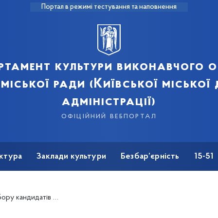
Портал в режимі тестування та наповнення
ртамент культури виконавчого о
 міської ради (Київської міської
адміністрації)
офіційний вебпортал
ктура
Заклади культури
Безбар’єрність
15-51
а парку культури та відпочинку «Перемога»