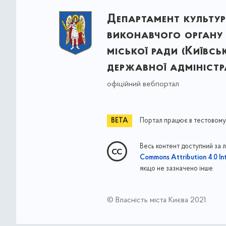
Департамент культу
виконавчого органу 
міської ради (Київсь
державної адміністра
офіційний вебпортал
Портал працює в тестовому
Весь контент доступний за 
Commons Attribution 4.0 Int
якщо не зазначено інше
© Власність міста Києва 2021