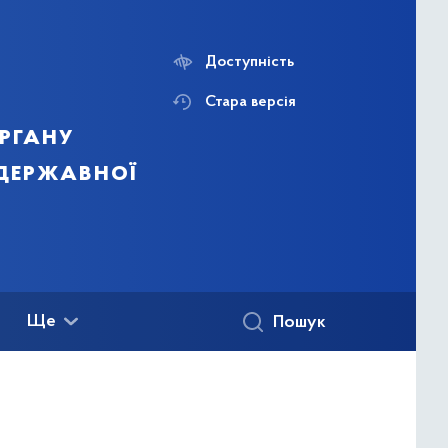
Доступність
Стара версія
ргану
 державної
Ще
Пошук