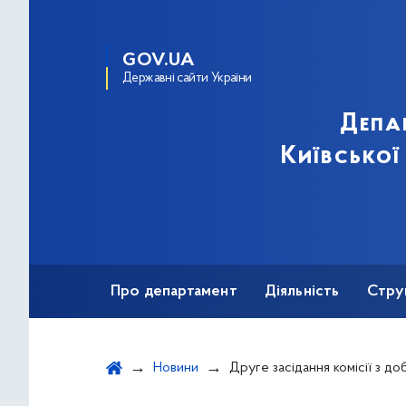
GOV.UA
Державні сайти України
Депа
Київської
Про департамент
Діяльність
Стру
Протидія корупції
Новини
Друге засідання комісії з добору кандидатів на заміщення посади директор