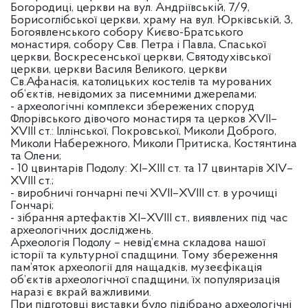
Богородиці, церкви на вул. Андріївській, 7/9,
Борисоглібської церкви, храму на вул. Юрківській, 3,
Богоявленського собору Києво-Братського
монастиря, собору Свв. Петра і Павла, Спаської
церкви, Воскресенської церкви, Святодухівської
церкви, церкви Василя Великого, церкви
Св.Афанасія, католицьких костелів та мурованих
об’єктів, невідомих за писемними джерелами;
- археологічні комплекси збережених споруд
Флорівського дівочого монастиря та церков XVII–
XVIII ст.: Іллінської, Покровської, Миколи Доброго,
Миколи Набережного, Миколи Притиска, Костянтина
та Олени;
- 10 цвинтарів Подолу: ХІ–ХІІІ ст. та 17 цвинтарів XIV–
XVIII ст.;
- виробничі гончарні печі XVII–XVIII ст. в урочищі
Гончарі;
- зібрання артефактів ХІ–XVIII ст., виявлених під час
археологічних досліджень.
Археологія Подолу – невід’ємна складова нашої
історії та культурної спадщини. Тому збереження
пам’яток археології для нащадків, музеєфікація
об’єктів археологічної спадщини, їх популяризація
наразі є вкрай важливими.
При підготовці виставки було підібрано археологічні