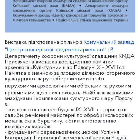
Виставка підготовлена спільно з
Комунальний заклад
"Центр консервації предметів археології"
Департаменту охорони культурної спадщини КМДА.
Присвячена виставка дослідженню пам’ятки
археології «Культурний шар Подолу» ІХ – ХVІІІ ст.
Пам’ятка є значною за площею ділянкою історичного
культурного шару зі збереженими in situ
нерухомими археологічними об’єктами та
рухомим
предметами, що з них походять. Найбільш важливими
знахідками і комплексами культурного шару Подолу
є:
- житлові і господарчі будівлі ІХ–ХVІІІ ст., приватні
садиби, ремісничі майстерні по обробці кольорових
металів, скла, бурштину, кістки, виготовленню
ювелірних виробів;
- фундаменти середньовічних церков: Успіння
Богородиці Пирогощої, вірменської церкви Різдва