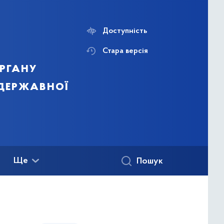
Доступність
Стара версія
ргану
 державної
Ще
Пошук