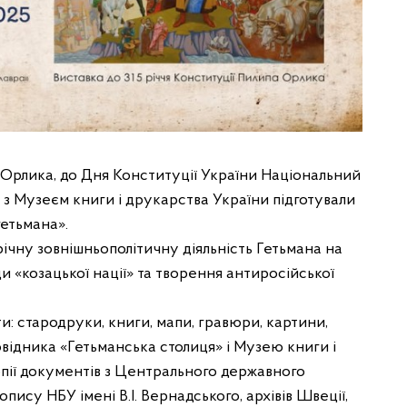
а Орлика, до Дня Конституції України Національний
 з Музеєм книги і друкарства України підготували
етьмана».
ічну зовнішньополітичну діяльність Гетьмана на
и «козацької нації» та творення антиросійської
: стародруки, книги, мапи, гравюри, картини,
овідника «Гетьманська столиця» і Музею книги і
пії документів з Центрального державного
пису НБУ імені В.І. Вернадського, архівів Швеції,