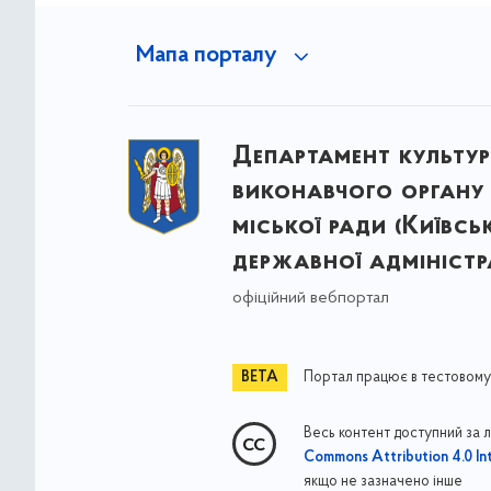
Мапа порталу
Департамент культу
виконавчого органу 
міської ради (Київсь
державної адміністра
офіційний вебпортал
Портал працює в тестовому
Весь контент доступний за 
Commons Attribution 4.0 Int
якщо не зазначено інше