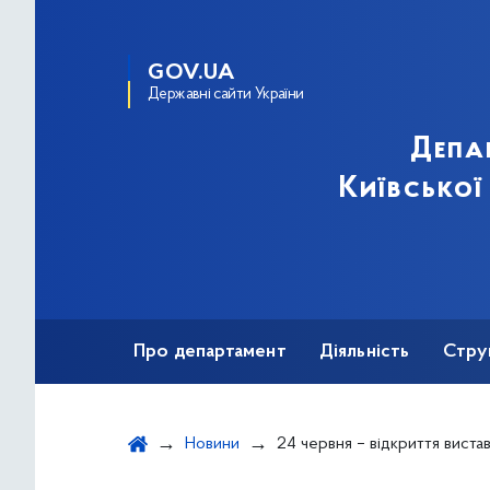
GOV.UA
Державні сайти України
Депа
Київської
Про департамент
Діяльність
Стру
Протидія корупції
Новини
24 червня – відкриття виставки «Пилип Орлик – шлях гетьмана». Спільно з Національним істор