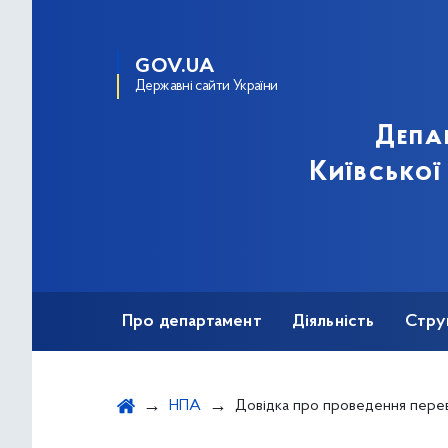
GOV.UA
Державні сайти України
Депа
Київської
Про департамент
Діяльність
Стру
Протидія корупції
НПА
Довідка про проведення перевірки, передбаченої Законом України &quot;Про