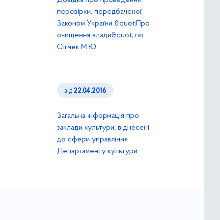
Довідка про проведення
перевірки, передбаченої
Законом України &quot;Про
очищення влади&quot; по
Спічек М.Ю.
від
22.04.2016
Загальна інформація про
заклади культури, віднесені
до сфери управління
Департаменту культури