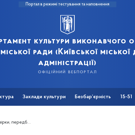
Портал в режимі тестування та наповнення
ртамент культури виконавчого о
 міської ради (Київської міської
адміністрації)
офіційний вебпортал
ктура
Заклади культури
Безбар’єрність
15-51
 очищення влади&quot; Ганзі О.Ю.