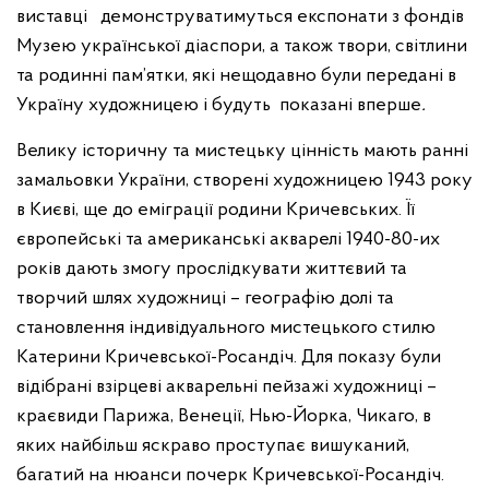
виставці демонструватимуться експонати з фондів
Музею української діаспори, а також твори, світлини
та родинні пам’ятки, які нещодавно були передані в
Україну художницею і будуть показані вперше
.
Велику історичну та мистецьку цінність мають ранні
замальовки України, створені художницею 1943 року
в Києві, ще до еміграції родини Кричевських. Її
європейські та американські акварелі 1940-80-их
років дають змогу прослідкувати життєвий та
творчий шлях художниці – географію долі та
становлення індивідуального мистецького стилю
Катерини Кричевської-Росандіч. Для показу були
відібрані взірцеві акварельні пейзажі художниці –
краєвиди Парижа, Венеції, Нью-Йорка, Чикаго, в
яких найбільш яскраво проступає вишуканий,
багатий на нюанси почерк Кричевської-Росандіч.