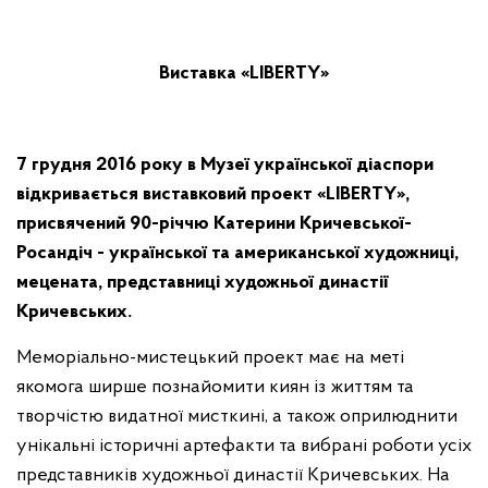
Виставка «
LIBERTY
»
7 грудня 2016 року в Музеї української діаспори
відкривається виставковий проект «LIBERTY»,
присвячений 90-річчю Катерини Кричевської-
Росандіч - української та американської художниці,
мецената, представниці художньої династії
Кричевських.
Меморіально-мистецький проект має на меті
якомога ширше познайомити киян із життям та
творчістю видатної мисткині, а також оприлюднити
унікальні історичні артефакти та вибрані роботи усіх
представників художньої династії Кричевських. На