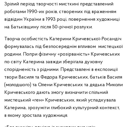
Зрілий період творчості мисткині представлений
роботами 1990-их років, створених під враженням
відвідин України в 1993 році, повернення художниці
на Батьківщину після 50-річної розлуки.
Творча особистість Катерини Кричевської-Росандіч
формувалась під безпосереднім впливом мистецької
родини. Попри фізичну «розірваність» Кричевських
по світу Катерина завжди зберігала духовну
спорідненість з рідними. Представлені в експозиції
твори Василя та Федора Кричевських, батьків Василя
(молодшого) та Олени Кричевських та дядька Миколи
Кричевського дають змогу визначити спільний
мистецький «ген» Кричевських, який успадкувала
Катерина, зрозуміти глибокий культурний контекст,
в якому зростала художниця.