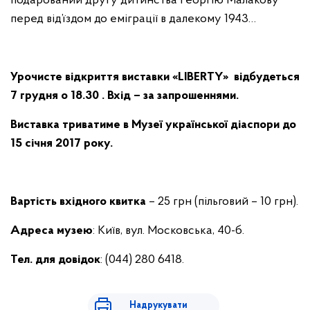
подарований другу дитинства Георгію Малакову
перед від’їздом до еміграції в далекому 1943…
Урочисте відкриття виставки «
LIBERTY
» відбудеться
7 грудня о 18.30 . Вхід – за запрошеннями.
Виставка триватиме в Музеї української діаспори до
15 січня 2017 року.
Вартість вхідного квитка
– 25 грн (пільговий – 10 грн).
Адреса музею
: Київ, вул. Московська, 40-б.
Тел. для довідок
: (044) 280 6418.
Надрукувати