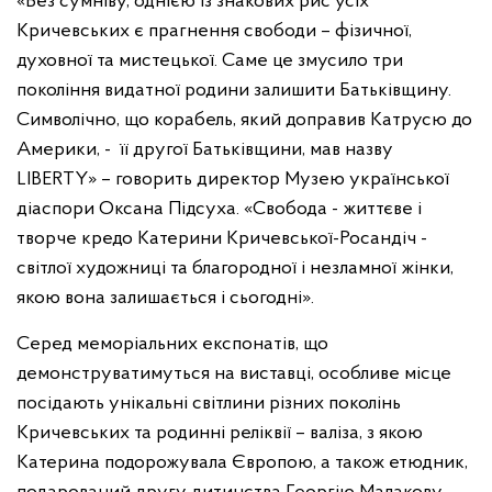
«Без сумніву, однією із знакових рис усіх
Кричевських є прагнення свободи – фізичної,
духовної та мистецької. Саме це змусило три
покоління видатної родини залишити Батьківщину.
Символічно, що корабель, який доправив Катрусю до
Америки, - її другої Батьківщини, мав назву
LIBERTY» – говорить директор Музею української
діаспори Оксана Підсуха. «Свобода - життєве і
творче кредо Катерини Кричевської-Росандіч -
світлої художниці та благородної і незламної жінки,
якою вона залишається і сьогодні».
Серед меморіальних експонатів, що
демонструватимуться на виставці, особливе місце
посідають унікальні світлини різних поколінь
Кричевських та родинні реліквії – валіза, з якою
Катерина подорожувала Європою, а також етюдник,