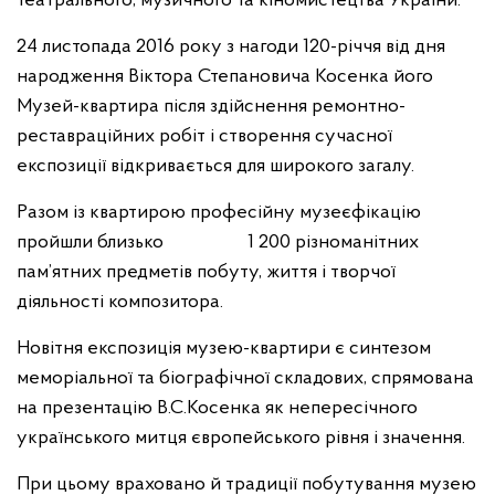
театрального, музичного та кіномистецтва України.
24 листопада 2016 року з нагоди 120-річчя від дня
народження Віктора Степановича Косенка його
Музей-квартира після здійснення ремонтно-
реставраційних робіт і створення сучасної
експозиції відкривається для широкого загалу.
Разом із квартирою професійну музеєфікацію
пройшли близько 1 200 різноманітних
пам’ятних предметів побуту, життя і творчої
діяльності композитора.
Новітня експозиція музею-квартири є синтезом
меморіальної та біографічної складових, спрямована
на презентацію В.С.Косенка як непересічного
українського митця європейського рівня і значення.
При цьому враховано й традиції побутування музею