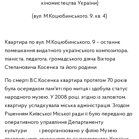
кіномистецтва України)
(вул. М.Коцюбинського, 9, кв. 4)
Квартира по вул. М.Коцюбинського, 9 – останнє
помешкання видатного українського композитора,
піаніста, педагога, громадського діяча Віктора
Степановича Косенка та його родини.
По смерті В.С.Косенка квартира протягом 70 років
була осередком пам'яті про митця і здобула статус
народного музею. У 2008 році, згідно із заповітом,
квартиру успадкувала міська адміністрація. Згодом
Рішенням Київської Міської ради її було передано до
оперативного управління Департаменту
культури і реорганізовано у філію Музею