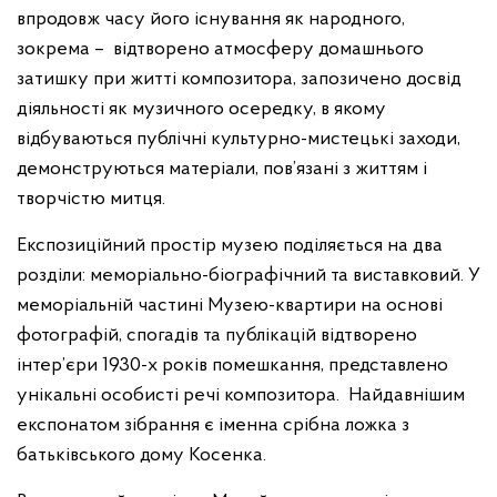
впродовж часу його існування як народного,
зокрема – відтворено атмосферу домашнього
затишку при житті композитора, запозичено досвід
діяльності як музичного осередку, в якому
відбуваються публічні культурно-мистецькі заходи,
демонструються матеріали, пов’язані з життям і
творчістю митця.
Експозиційний простір музею поділяється на два
розділи: меморіально-біографічний та виставковий. У
меморіальній частині Музею-квартири на основі
фотографій, спогадів та публікацій відтворено
інтер’єри 1930-х років помешкання, представлено
унікальні особисті речі композитора. Найдавнішим
експонатом зібрання є іменна срібна ложка з
батьківського дому Косенка.